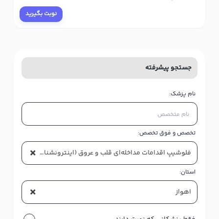
نوبت بگیرید
جستجو پیشرفته
نام پزشک:
تخصص و فوق تخصص:
×
فلوشیپ اقدامات مداخله‌ای قلب و عروق (اینترونشنال کاردیولوژی) بزرگسالان
استان:
×
اهواز