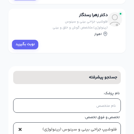
دکتر زهرا رستگار
فلوشیپ جراحی بینی و سینوس
(رینولوژی),متخصص گوش و حلق و بینی
اهواز
نوبت بگیرید
جستجو پیشرفته
نام پزشک:
تخصص و فوق تخصص:
×
فلوشیپ جراحی بینی و سینوس (رینولوژی)