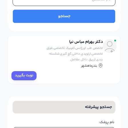
جستجو
دکتر بهرام عباس نیا
تخصص طب اورژانس,کلینیک تخصصی،فوق
تخصصی,ارتوپدی,داخلی,گچ گیری,شکسته
بندی,تزریق داخل مفاصل
بندرماهشهر
نوبت بگیرید
جستجو پیشرفته
نام پزشک: