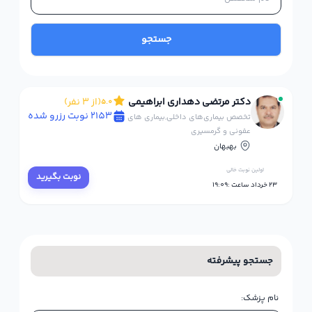
جستجو
دکتر مرتضی دهداری ابراهیمی
(از 3 نفر)
5.0
2153 نوبت رزرو شده
تخصص بیماری‌های داخلی,بیماری های
عفونی و گرمسیری
بهبهان
اولین نوبت خالی
نوبت بگیرید
23 خرداد ساعت :19:09
جستجو پیشرفته
نام پزشک: