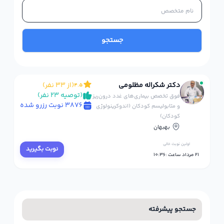
جستجو
دکتر شکراله مظلومی
(از 33 نفر)
4.5
(توصیه 23 نفر)
فوق تخصص بیماری‌های غدد درون‌ریز
3876 نوبت رزرو شده
و متابولیسم کودکان (اندوکرینولوژی
کودکان)
بهبهان
اولین نوبت خالی
نوبت بگیرید
21 مرداد ساعت :10:36
جستجو پیشرفته