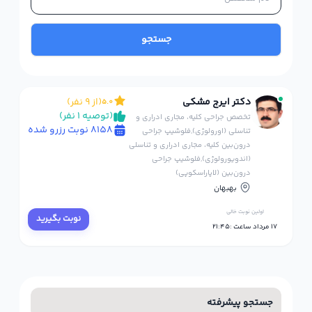
جستجو
دکتر ایرج مشکی
(از 9 نفر)
5.0
(توصیه 1 نفر)
تخصص جراحی کلیه، مجاری ادراری و
8158 نوبت رزرو شده
تناسلی (اورولوژی),فلوشیپ جراحی
درون‌بین کلیه، مجاری ادراری و تناسلی
(اندویورولوژی),فلوشیپ جراحی
درون‌بین (لاپاراسکوپی)
بهبهان
اولین نوبت خالی
نوبت بگیرید
17 مرداد ساعت :21:45
جستجو پیشرفته