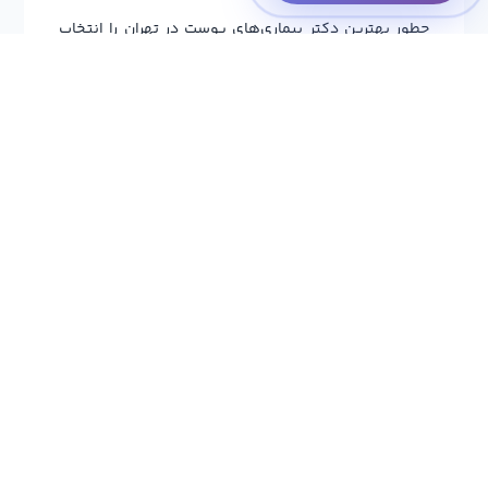
چطور بهترین دکتر بیماری‌های‌ پوست در تهران را انتخاب
کنیم؟
ما از دغدغه‌های شما برای انتخاب بهترین دکتر درماتولوژی
در تهران آگاهیم. از این رو در صفحه هر پزشک، اطلاعات
مفیدی، شامل سوابق کاری، مدارک علمی معتبر، بازخورد
سایر بیماران و حتی لوکیشن مطب دکتر، جهت بررسی
نزدیکی به محل سکونت شما را فراهم کرده‌ایم.
همچنین در
سایت نوبت دهی پزشکان تهران
ویزیت سنتر،
فیلترهای کاربردی دیگری، همچون بیمه و... در دسترس قرار
گرفته است تا بتوانید از میان پزشکان منتخب در یوسف
آباد تا شهرک غرب بررسی دقیق‌تری داشته باشید. در نهایت
هم اگر پزشک مورد نظرتان در تهران یافت نشود، می‌توانید
به‌راحتی شهرهای مجاور یا تخصص‌های نزدیک را بررسی
کنید.
مراحل نوبت دهی پزشک بیماری‌های‌ پوست در تهران
رزرو نوبت دکتر بیماری های پوست
از طریق ویزیت سنتر،
تنها چند مرحله کوتاه دارد:
پس از فیلتر دقیق پزشکان بر اساس تخصص، بیمه، محل