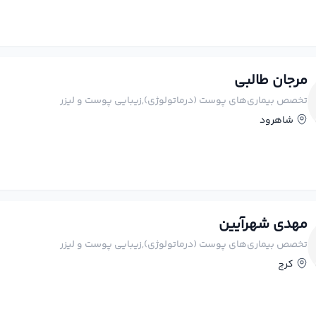
مرجان طالبی
تخصص بیماری‌های پوست (درماتولوژی),زيبايي پوست و لیزر
شاهرود
مهدی شهرآیین
تخصص بیماری‌های پوست (درماتولوژی),زيبايي پوست و لیزر
کرج