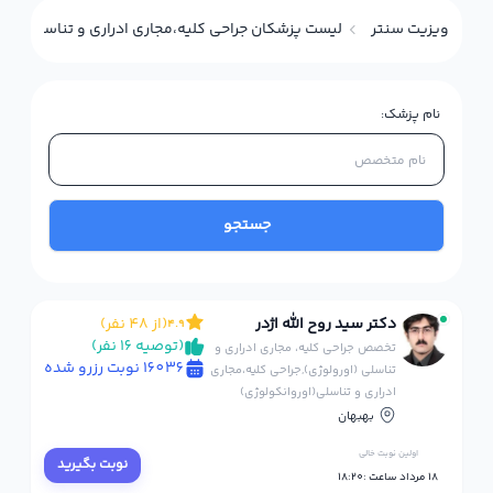
ویزیت سنتر
لیست پزشکان جراحي کليه،مجاري ادراري و تناسلي(اورو
نام پزشک:
جستجو
دکتر سید روح الله اژدر
(از 48 نفر)
4.9
(توصیه 16 نفر)
تخصص جراحی کلیه، مجاری ادراری و
16036 نوبت رزرو شده
تناسلی (اورولوژی),جراحي کليه،مجاري
ادراري و تناسلي(اوروانکولوژي)
بهبهان
اولین نوبت خالی
نوبت بگیرید
18 مرداد ساعت :18:20