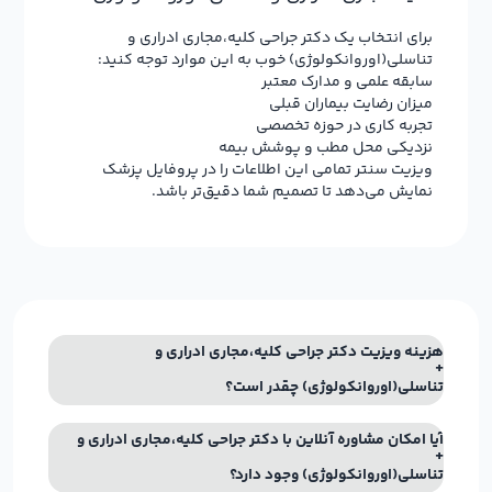
برای انتخاب یک دکتر جراحي کليه،مجاري ادراري و
تناسلي(اوروانکولوژي) خوب به این موارد توجه کنید:
سابقه علمی و مدارک معتبر
میزان رضایت بیماران قبلی
تجربه کاری در حوزه تخصصی
نزدیکی محل مطب و پوشش بیمه
ویزیت سنتر تمامی این اطلاعات را در پروفایل پزشک
نمایش می‌دهد تا تصمیم شما دقیق‌تر باشد.
هزینه ویزیت دکتر جراحي کليه،مجاري ادراري و
تناسلي(اوروانکولوژي) چقدر است؟
آیا امکان مشاوره آنلاین با دکتر جراحي کليه،مجاري ادراري و
تناسلي(اوروانکولوژي) وجود دارد؟