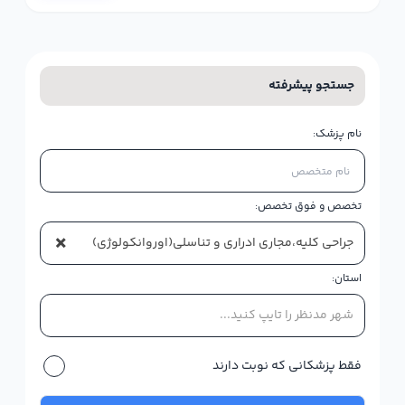
جستجو پیشرفته
نام پزشک:
تخصص و فوق تخصص:
×
جراحي کليه،مجاري ادراري و تناسلي(اوروانکولوژي)
استان:
شهر مدنظر را تایپ کنید...
فقط پزشکانی که نوبت دارند